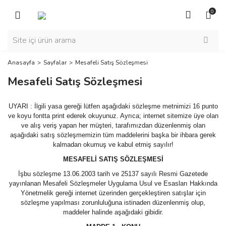
Geri Dön
Geri Dön
0
MEKANİK
ELEKTRONİK
ÇANAK YAY
AYAK PEDALI
Anasayfa
Sayfalar
Mesafeli Satış Sözleşmesi
Mesafeli Satış Sözleşmesi
CLUMP - UNCLUMP PİSTON
AYDINLATMA LAMBALARI
KAYIŞ
BUTON-ANAHTAR
UYARI : İlgili yasa gereği lütfen aşağıdaki sözleşme metnimizi 16 punto
ve koyu fontta print ederek okuyunuz. Ayrıca; internet sitemize üye olan
MAGAZİN VE ATC PARÇALARI
EL ÇARKI
ve alış veriş yapan her müşteri, tarafımızdan düzenlenmiş olan
aşağıdaki satış sözleşmemizin tüm maddelerini başka bir ihbara gerek
ÖLÇME VE KALİBRASYON
ENCODER
kalmadan okumuş ve kabul etmiş sayılır!
MESAFELİ SATIŞ SÖZLEŞMESİ
PULLSTAT TUTUCU
FANLAR
İşbu sözleşme 13.06.2003 tarih ve 25137 sayılı Resmi Gazetede
RULMAN
FANUC DEVİR ENCODER
yayınlanan Mesafeli Sözleşmeler Uygulama Usul ve Esasları Hakkında
Yönetmelik gereği internet üzerinden gerçekleştiren satışlar için
sözleşme yapılması zorunluluğuna istinaden düzenlenmiş olup,
RULMAN PAKET SOMUNU
FANUC SPINDLE FANI
maddeler halinde aşağıdaki gibidir.
SARF MALZEME
FANUC SÜRÜCÜ - KART