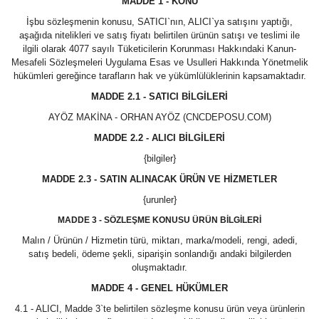
MADDE 1 - KONU
İşbu sözleşmenin konusu, SATICI`nın, ALICI`ya satışını yaptığı,
KABLOLAR
aşağıda nitelikleri ve satış fiyatı belirtilen ürünün satışı ve teslimi ile
ilgili olarak 4077 sayılı Tüketicilerin Korunması Hakkındaki Kanun-
KART YUVASI
Mesafeli Sözleşmeleri Uygulama Esas ve Usulleri Hakkında Yönetmelik
hükümleri gereğince tarafların hak ve yükümlülüklerinin kapsamaktadır.
KOMPANENT
MADDE 2.1 - SATICI BİLGİLERİ
KWANGWOO ENCODER
AYÖZ MAKİNA - ORHAN AYÖZ (CNCDEPOSU.COM)
MADDE 2.2 - ALICI BİLGİLERİ
LCD EKRAN
{bilgiler}
MITSUBISHI DEVİR ENCODER
MADDE 2.3 - SATIN ALINACAK ÜRÜN VE HİZMETLER
MITSUBISHI SPINDLE FANI
{urunler}
MADDE 3 - SÖZLEŞME KONUSU ÜRÜN BİLGİLERİ
MITSUBISHI SÜRÜCÜ KART
Malın / Ürünün / Hizmetin türü, miktarı, marka/modeli, rengi, adedi,
MOD ANAHTARI
satış bedeli, ödeme şekli, siparişin sonlandığı andaki bilgilerden
oluşmaktadır.
PİLLER
MADDE 4 - GENEL HÜKÜMLER
4.1 - ALICI, Madde 3`te belirtilen sözleşme konusu ürün veya ürünlerin
POWER SUPPLY