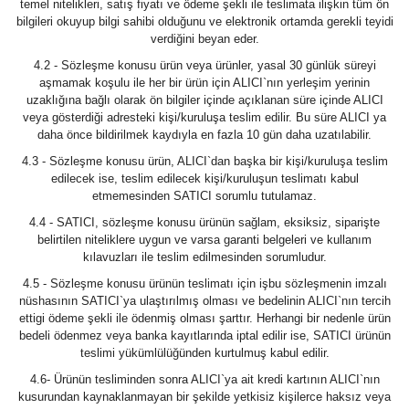
temel nitelikleri, satış fiyatı ve ödeme şekli ile teslimata ilişkin tüm ön
bilgileri okuyup bilgi sahibi olduğunu ve elektronik ortamda gerekli teyidi
SİGORTA
verdiğini beyan eder.
SOKETLER
4.2 - Sözleşme konusu ürün veya ürünler, yasal 30 günlük süreyi
aşmamak koşulu ile her bir ürün için ALICI`nın yerleşim yerinin
SWITCH
uzaklığına bağlı olarak ön bilgiler içinde açıklanan süre içinde ALICI
veya gösterdiği adresteki kişi/kuruluşa teslim edilir. Bu süre ALICI ya
TEPE LAMBASI
daha önce bildirilmek kaydıyla en fazla 10 gün daha uzatılabilir.
4.3 - Sözleşme konusu ürün, ALICI`dan başka bir kişi/kuruluşa teslim
edilecek ise, teslim edilecek kişi/kuruluşun teslimatı kabul
etmemesinden SATICI sorumlu tutulamaz.
4.4 - SATICI, sözleşme konusu ürünün sağlam, eksiksiz, siparişte
belirtilen niteliklere uygun ve varsa garanti belgeleri ve kullanım
kılavuzları ile teslim edilmesinden sorumludur.
4.5 - Sözleşme konusu ürünün teslimatı için işbu sözleşmenin imzalı
nüshasının SATICI`ya ulaştırılmış olması ve bedelinin ALICI`nın tercih
ettigi ödeme şekli ile ödenmiş olması şarttır. Herhangi bir nedenle ürün
bedeli ödenmez veya banka kayıtlarında iptal edilir ise, SATICI ürünün
teslimi yükümlülüğünden kurtulmuş kabul edilir.
4.6- Ürünün tesliminden sonra ALICI`ya ait kredi kartının ALICI`nın
kusurundan kaynaklanmayan bir şekilde yetkisiz kişilerce haksız veya