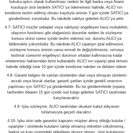
hukuka aykırı olarak kullanılması nedeni ile ilgili banka veya finans
kuruluşun ürün bedelini SATICI`ya ödememesi halinde, ALICI`nın
kendisine teslim edilmiş olması kaydıyla ürünün 3 gün içinde SATICI`ya
gönderilmesi zorunludur. Bu takdirde nakliye giderleri ALICI`ya aittir.
4.7- SATICI mücbir sebepler veya nakliyeyi engelleyen hava muhalefeti,
ulaşımın kesilmesi gibi olağanüstü durumlar nedeni ile sözleşme
konusu ürünü süresi içinde teslim edemez ise, durumu ALICI`ya
bildirmekle yükümlüdür. Bu takdirde ALICI siparişin iptal edilmesini,
sözleşme konusu ürünün varsa emsali ile değiştirilmesini, ve/veya
teslimat süresinin engelleyici durumun ortadan kalkmasına kadar
ertelenmesi haklarından birini kullanabilir. ALICI`nın siparişi iptal etmesi
halinde ödediği tutar 10 gün içinde kendisine nakden ve defaten ödenir.
4.8- Garanti belgesi ile satılan ürünlerden olan veya olmayan ürünlerin
arızalı veya bozuk olanlar, garanti şartları içinde gerekli onarımın
yapılması için SATICI`ya gönderilebilir. Bu tür gönderimlerde (sipariş
tarihinden itibaren 15 gün içinde ise) kargo giderleri SATICI tarafından
karşılanacaktır.
4.9- İşbu sözleşme, ALICI tarafından okudum kabul ediyorum
tıklamasıyla geçerli olacaktır.
4.10- İşbu ürün iade garantisi kapsamı müşteri almış olduğu kutular /
siparişler / ürünlerde kutuların tahrip olmamış etiketleri sökülmemiş,
barkot ve kutu üzerindeki etiketlerin okunur olması, ürün kutularının