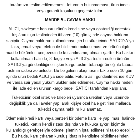
tarafımıza teslim edilememesi, faturanın bulunmaması, ürün iadesi
veya garanti koşulunu geçersiz kılar.
MADDE 5 - CAYMA HAKKI
ALICI, sözleşme konusu ürünün kendisine veya gösterdiği adresteki
kişi/kuruluşa tesliminden itibaren (10) gün içinde cayma hakkına
sahiptir. Cayma hakkının kullanılması için bu süre içinde SATICIYA`ya
faks, email veya telefon ile bildirimde bulunulması ve ürünün ilgili
madde hükümleri çerçevesinde kullanılmamış olması şarttır. Bu hakkın
kullanılması halinde, 3. kişiye veya ALICI`ya teslim edilen ürünün
SATICI`ya gönderildiğine ilişkin kargo teslim tutanağı örneği ile fatura
aslının iadesi zorunludur. Bu belgelerin ulaşmasını takip eden 10 gün
içinde ürün bedeli ALICI`ya iade edilir. Fatura aslı gönderilmez ise KDV
ve varsa sair yasal yükümlülükler iade edilemez. Cayma hakkı nedeni
ile iade edilen ürünün kargo bedeli SATICI tarafından karşılanır.
Tüketicinin özel istek ve talepleri uyarınca üretilen veya üzerinde
değişiklik ya da ilaveler yapılarak kişiye özel hale getirilen mallarda
tüketici cayma hakkını kullanamaz.
Ödemenin kredi kartı veya benzeri bir ödeme kartı ile yapılması halinde
tüketici, kartın kendi rızası dışında ve hukuka aykırı biçimde
kullanıldığı gerekçesiyle ödeme işleminin iptal edilmesini talep edebilir.
Bu halde, kartı çıkaran kuruluş itirazın kendisine bildirilmesinden