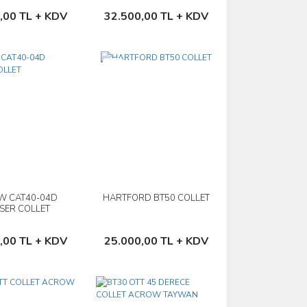
Sepete Ekle
Sepete Ekle
,00 TL + KDV
32.500,00 TL + KDV
Yeni
W CAT40-04D
HARTFORD BT50 COLLET
İncele
İncele
SER COLLET
Sepete Ekle
Sepete Ekle
,00 TL + KDV
25.000,00 TL + KDV