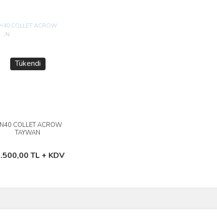
i
Tükendi
IN40 COLLET ACROW
İncele
TAYWAN
Stokta Yok
.500,00 TL + KDV