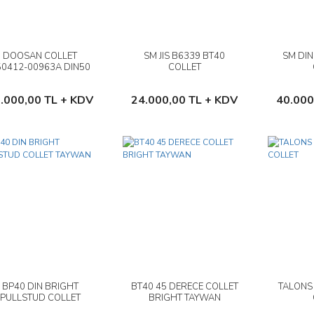
DOOSAN COLLET
SM JIS B6339 BT40
SM DIN
İncele
İncele
50412-00963A DIN50
COLLET
Sepete Ekle
Sepete Ekle
.000,00 TL + KDV
24.000,00 TL + KDV
40.000
BP40 DIN BRIGHT
BT40 45 DERECE COLLET
TALONS
İncele
İncele
PULLSTUD COLLET
BRIGHT TAYWAN
TAYWAN