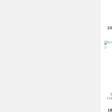
20
Yen
CO
18