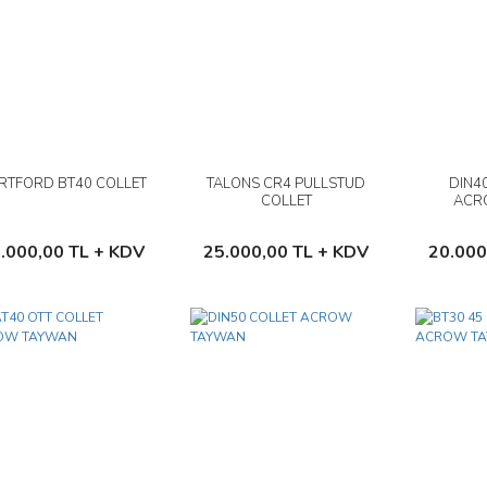
RTFORD BT40 COLLET
TALONS CR4 PULLSTUD
DIN4
İncele
İncele
COLLET
ACR
Sepete Ekle
Sepete Ekle
.000,00 TL + KDV
25.000,00 TL + KDV
20.000