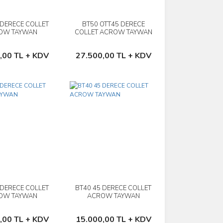
 DERECE COLLET
BT50 OTT45 DERECE
İncele
İncele
OW TAYWAN
COLLET ACROW TAYWAN
Sepete Ekle
Sepete Ekle
,00 TL + KDV
27.500,00 TL + KDV
 DERECE COLLET
BT40 45 DERECE COLLET
İncele
İncele
OW TAYWAN
ACROW TAYWAN
Sepete Ekle
Sepete Ekle
,00 TL + KDV
15.000,00 TL + KDV