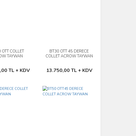
0 OTT COLLET
BT30 OTT 45 DERECE
İncele
İncele
OW TAYWAN
COLLET ACROW TAYWAN
Sepete Ekle
Sepete Ekle
,00 TL + KDV
13.750,00 TL + KDV