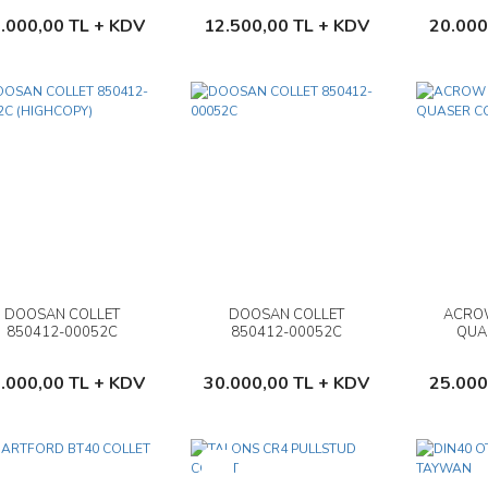
Sepete Ekle
Sepete Ekle
.000,00 TL + KDV
12.500,00 TL + KDV
20.000
DOOSAN COLLET
DOOSAN COLLET
ACRO
İncele
İncele
850412-00052C
850412-00052C
QUA
(HIGHCOPY)
Sepete Ekle
Sepete Ekle
.000,00 TL + KDV
30.000,00 TL + KDV
25.000
Yeni