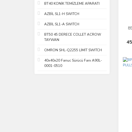
BT40 KONİK TEMİZLEME APARATI
AZBİL SL1-H SWITCH
AZBİL SL1-A SWITCH
8
BT50 45 DERECE COLLET ACROW
TAYWAN
45
OMRON SHL-Q2255 LİMİT SWITCH
40x40x20 Fanuc Sürücü Fanı A90L-
0001-0510