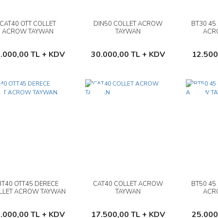
CAT40 OTT COLLET
DIN50 COLLET ACROW
BT30 45
İncele
İncele
ACROW TAYWAN
TAYWAN
ACR
Sepete Ekle
Sepete Ekle
.000,00 TL + KDV
30.000,00 TL + KDV
12.500
i
Yeni
Yeni
BT40 OTT45 DERECE
CAT40 COLLET ACROW
BT50 45
İncele
İncele
LLET ACROW TAYWAN
TAYWAN
ACR
Sepete Ekle
Sepete Ekle
.000,00 TL + KDV
17.500,00 TL + KDV
25.000