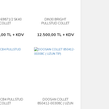
 69871/2 SK40
DIN30 BRIGHT
İncele
İncele
COLLET
PULLSTUD COLLET
TAYWAN
Sepete Ekle
Sepete Ekle
,00 TL + KDV
12.500,00 TL + KDV
 CB4 PULLSTUD
DOOSAN COLLET
İncele
İncele
COLLET
850412-00308C ( UZUN
TİP)