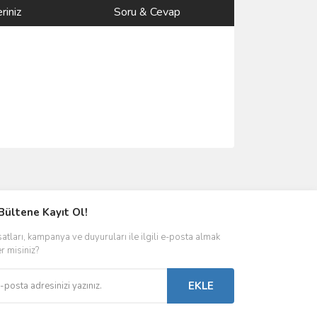
riniz
Soru & Cevap
ımıza iletebilirsiniz.
Bültene Kayıt Ol!
satları, kampanya ve duyuruları ile ilgili e-posta almak
er misiniz?
EKLE