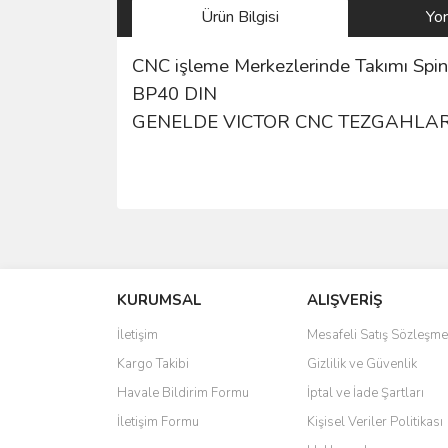
Ürün Bilgisi
Yo
CNC işleme Merkezlerinde Takımı Spind
BP40 DIN
GENELDE VICTOR CNC TEZGAHLAR
Bu ürünün fiyat bilgisi, resim, ürün açıklamalarında 
Görüş ve önerileriniz için teşekkür ederiz.
KURUMSAL
ALIŞVERİŞ
Ürün resmi kalitesiz, bozuk veya görüntülenemiyo
Ürün açıklamasında eksik bilgiler bulunuyor.
İletişim
Mesafeli Satış Sözleşme
Ürün bilgilerinde hatalar bulunuyor.
Kargo Takibi
Gizlilik ve Güvenlik
Ürün fiyatı diğer sitelerden daha pahalı.
Havale Bildirim Formu
İptal ve İade Şartları
Bu ürüne benzer farklı alternatifler olmalı.
İletişim Formu
Kişisel Veriler Politikası