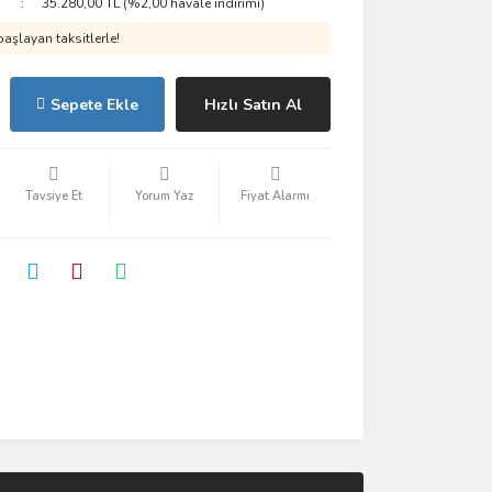
35.280,00 TL (%2,00 havale indirimi)
aşlayan taksitlerle!
Sepete Ekle
Hızlı Satın Al
Tavsiye Et
Yorum Yaz
Fiyat Alarmı