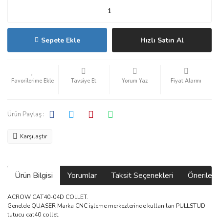
Sepete Ekle
Hızlı Satın Al
Tavsiye Et
Yorum Yaz
Fiyat Alarmı
Ürün Paylaş :
Karşılaştır
Ürün Bilgisi
Yorumlar
Taksit Seçenekleri
Önerilerin
ACROW CAT40-04D COLLET.
Genelde QUASER Marka CNC işleme merkezlerinde kullanılan PULLSTUD
tutucu cat40 collet.