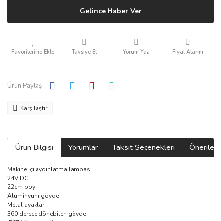
Gelince Haber Ver
Tavsiye Et
Yorum Yaz
Fiyat Alarmı
Ürün Paylaş :
Karşılaştır
Ürün Bilgisi
Yorumlar
Taksit Seçenekleri
Önerilerin
Makine içi aydınlatma lambası
24V DC
22cm boy
Alüminyum gövde
Metal ayaklar
360 derece dönebilen gövde