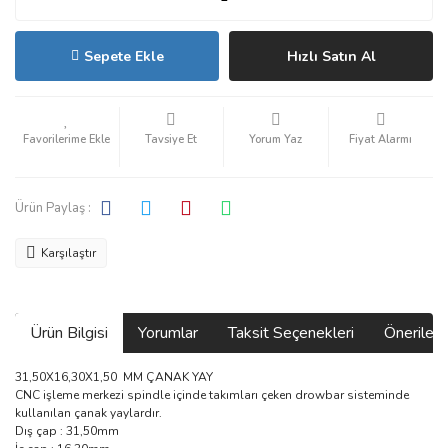
Sepete Ekle
Hızlı Satın Al
Tavsiye Et
Yorum Yaz
Fiyat Alarmı
Ürün Paylaş :
Karşılaştır
Ürün Bilgisi
Yorumlar
Taksit Seçenekleri
Önerilerin
31,50X16,30X1,50 MM ÇANAK YAY
CNC işleme merkezi spindle içinde takımları çeken drowbar sisteminde
kullanılan çanak yaylardır.
Dış çap : 31,50mm