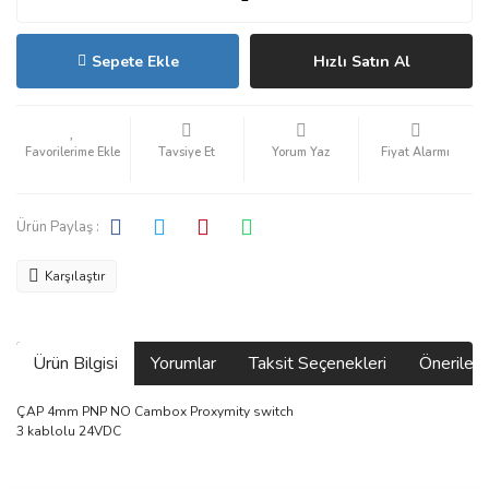
Sepete Ekle
Hızlı Satın Al
Tavsiye Et
Yorum Yaz
Fiyat Alarmı
Ürün Paylaş :
Karşılaştır
Ürün Bilgisi
Yorumlar
Taksit Seçenekleri
Önerilerin
ÇAP 4mm PNP NO Cambox Proxymity switch
3 kablolu 24VDC
Bu ürünün fiyat bilgisi, resim, ürün açıklamalarında ve diğer