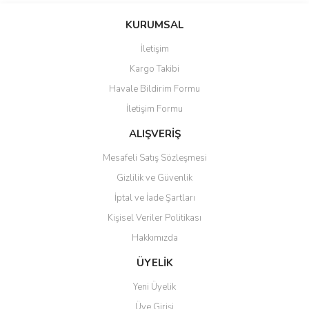
konularda yetersiz gördüğünüz noktaları öneri formunu kullanarak
Bu ürüne ilk yorumu siz yapın!
Ürün hakkında henüz soru sorulmamış.
tarafımıza iletebilirsiniz.
KURUMSAL
Görüş ve önerileriniz için teşekkür ederiz.
İletişim
Yorum Yaz
Soru Sor
Kargo Takibi
Ürün resmi kalitesiz, bozuk veya görüntülenemiyor.
Havale Bildirim Formu
Ürün açıklamasında eksik bilgiler bulunuyor.
İletişim Formu
Ürün bilgilerinde hatalar bulunuyor.
Ürün fiyatı diğer sitelerden daha pahalı.
ALIŞVERİŞ
Bu ürüne benzer farklı alternatifler olmalı.
Mesafeli Satış Sözleşmesi
Gizlilik ve Güvenlik
İptal ve İade Şartları
Kişisel Veriler Politikası
Hakkımızda
Gönder
ÜYELİK
Yeni Üyelik
Üye Girişi