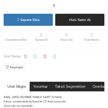
Sepete Ekle
Hızlı Satın Al
Tavsiye Et
Yorum Yaz
Fiyat Alarmı
Ürün Paylaş :
Karşılaştır
Ürün Bilgisi
Yorumlar
Taksit Seçenekleri
Önerilerin
A66L-2050-0029#BE FANUC KART YUVASI
Fanuc sistemlerde kullanılan CF kart yuvasıdır.
Ürün sıfır ve orjinaldir.