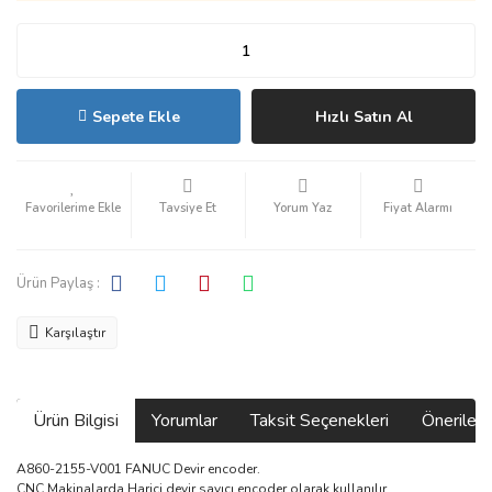
Sepete Ekle
Hızlı Satın Al
Tavsiye Et
Yorum Yaz
Fiyat Alarmı
Ürün Paylaş :
Karşılaştır
Ürün Bilgisi
Yorumlar
Taksit Seçenekleri
Önerilerin
A860-2155-V001 FANUC Devir encoder.
CNC Makinalarda Harici devir sayıcı encoder olarak kullanılır.