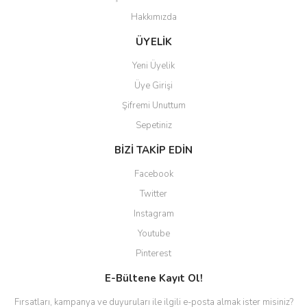
Hakkımızda
Gönder
ÜYELİK
Yeni Üyelik
Üye Girişi
Şifremi Unuttum
Sepetiniz
BİZİ TAKİP EDİN
Facebook
Twitter
Instagram
Youtube
Pinterest
E-Bültene Kayıt Ol!
Fırsatları, kampanya ve duyuruları ile ilgili e-posta almak ister misiniz?