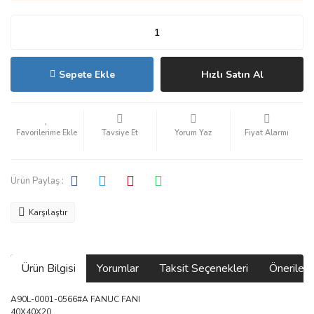
Sepete Ekle
Hızlı Satın Al
Tavsiye Et
Yorum Yaz
Fiyat Alarmı
Ürün Paylaş :
Karşılaştır
Ürün Bilgisi
Yorumlar
Taksit Seçenekleri
Önerilerin
A90L-0001-0566#A FANUC FANI
40X40X20