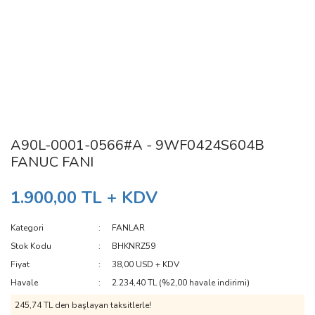
A90L-0001-0566#A - 9WF0424S604B
FANUC FANI
1.900,00 TL + KDV
Kategori
FANLAR
Stok Kodu
BHKNRZ59
Fiyat
38,00 USD + KDV
Havale
2.234,40 TL (%2,00 havale indirimi)
245,74 TL den başlayan taksitlerle!