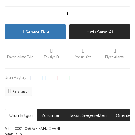
Sepete Ekle
Hızlı Satın Al
Tavsiye Et
Yorum Yaz
Fiyat Alarmı
Ürün Paylaş :
Karşılaştır
Ürün Bilgisi
Yorumlar
Taksit Seçenekleri
Önerilerin
A90L-0001-0567#B FANUC FANI
60X60X15