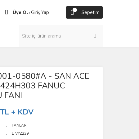
Üye Ol
Giriş Yap
Sepetim
/
001-0580#A - SAN ACE
0424H303 FANUC
 FANI
 TL + KDV
FANLAR
LTVYZ239