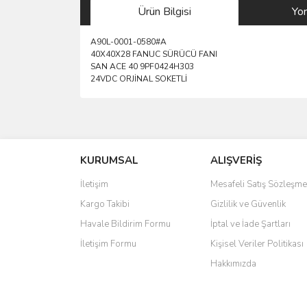
Ürün Bilgisi
Yo
A90L-0001-0580#A
40X40X28 FANUC SÜRÜCÜ FANI
SAN ACE 40 9PF0424H303
24VDC ORJİNAL SOKETLİ
Bu ürünün fiyat bilgisi, resim, ürün açıklamalarında 
Görüş ve önerileriniz için teşekkür ederiz.
KURUMSAL
ALIŞVERİŞ
Ürün resmi kalitesiz, bozuk veya görüntülenemiyo
Ürün açıklamasında eksik bilgiler bulunuyor.
İletişim
Mesafeli Satış Sözleşme
Ürün bilgilerinde hatalar bulunuyor.
Kargo Takibi
Gizlilik ve Güvenlik
Ürün fiyatı diğer sitelerden daha pahalı.
Havale Bildirim Formu
İptal ve İade Şartları
Bu ürüne benzer farklı alternatifler olmalı.
İletişim Formu
Kişisel Veriler Politikası
Hakkımızda