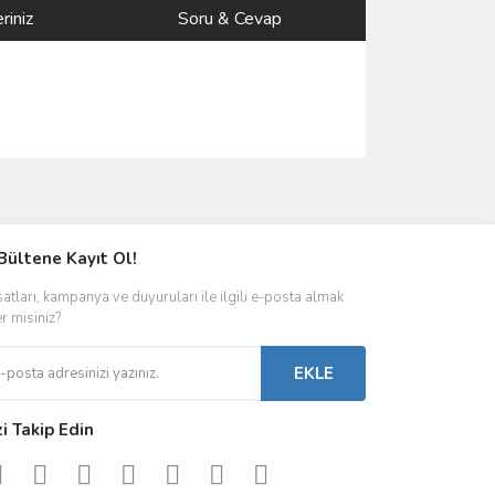
riniz
Soru & Cevap
ımıza iletebilirsiniz.
Bültene Kayıt Ol!
satları, kampanya ve duyuruları ile ilgili e-posta almak
er misiniz?
EKLE
zi Takip Edin