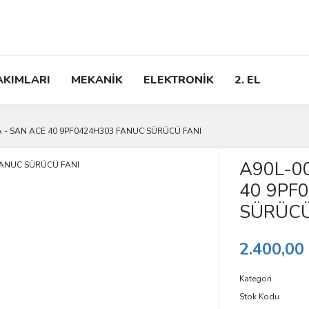
AKIMLARI
MEKANİK
ELEKTRONİK
2. EL
A - SAN ACE 40 9PF0424H303 FANUC SÜRÜCÜ FANI
A90L-0
40 9PF
SÜRÜCÜ
2.400,00
Kategori
Stok Kodu