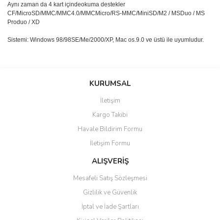
Aynı zaman da 4 kart içindeokuma destekler
CF/MicroSD/MMC/MMC4.0/MMCMicro/RS-MMC/MiniSD/M2 / MSDuo / MS
Produo / XD
Sistemi: Windows 98/98SE/Me/2000/XP, Mac os.9.0 ve üstü ile uyumludur.
Bu ürünün fiyat bilgisi, resim, ürün açıklamalarında ve diğer
konularda yetersiz gördüğünüz noktaları öneri formunu kullanarak
Bu ürüne ilk yorumu siz yapın!
Ürün hakkında henüz soru sorulmamış.
tarafımıza iletebilirsiniz.
KURUMSAL
Görüş ve önerileriniz için teşekkür ederiz.
İletişim
Yorum Yaz
Soru Sor
Kargo Takibi
Ürün resmi kalitesiz, bozuk veya görüntülenemiyor.
Havale Bildirim Formu
Ürün açıklamasında eksik bilgiler bulunuyor.
İletişim Formu
Ürün bilgilerinde hatalar bulunuyor.
Ürün fiyatı diğer sitelerden daha pahalı.
ALIŞVERİŞ
Bu ürüne benzer farklı alternatifler olmalı.
Mesafeli Satış Sözleşmesi
Gizlilik ve Güvenlik
İptal ve İade Şartları