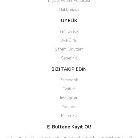
Kişisel Veriler Politikası
Hakkımızda
Gönder
ÜYELİK
Yeni Üyelik
Üye Girişi
Şifremi Unuttum
Sepetiniz
BİZİ TAKİP EDİN
Facebook
Twitter
Instagram
Youtube
Pinterest
E-Bültene Kayıt Ol!
Fırsatları, kampanya ve duyuruları ile ilgili e-posta almak ister misiniz?