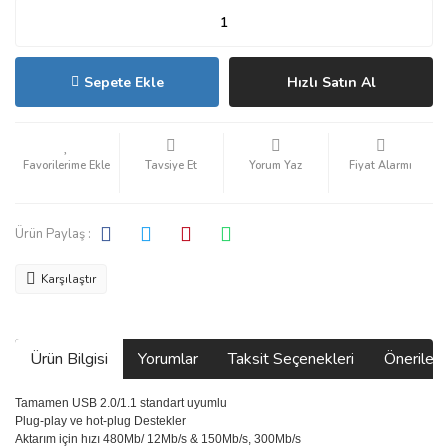
Sepete Ekle
Hızlı Satın Al
Tavsiye Et
Yorum Yaz
Fiyat Alarmı
Ürün Paylaş :
Karşılaştır
Ürün Bilgisi
Yorumlar
Taksit Seçenekleri
Önerilerin
Tamamen USB 2.0/1.1 standart uyumlu
Plug-play ve hot-plug Destekler
Aktarım için hızı 480Mb/ 12Mb/s & 150Mb/s, 300Mb/s