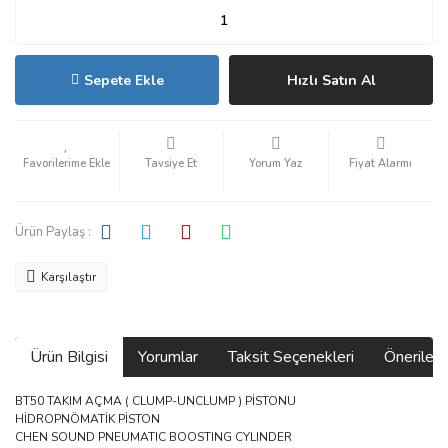
Sepete Ekle
Hızlı Satın Al
Tavsiye Et
Yorum Yaz
Fiyat Alarmı
Ürün Paylaş :
Karşılaştır
Ürün Bilgisi
Yorumlar
Taksit Seçenekleri
Önerilerin
BT50 TAKIM AÇMA ( CLUMP-UNCLUMP ) PİSTONU
HİDROPNÖMATİK PİSTON
CHEN SOUND PNEUMATIC BOOSTING CYLINDER