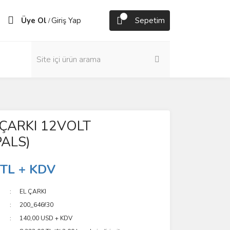
Üye Ol
Giriş Yap
Sepetim
/
 ÇARKI 12VOLT
PALS)
 TL + KDV
EL ÇARKI
200_646f30
140,00 USD + KDV