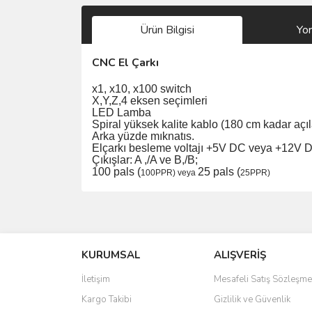
Ürün Bilgisi
Yo
CNC El Çarkı
x1, x10, x100 switch
X,Y,Z,4 eksen seçimleri
LED Lamba
Spiral yüksek kalite kablo (180 cm kadar açıla
Arka yüzde mıknatıs.
Elçarkı besleme voltajı +5V DC veya +12V DC
Çıkışlar: A ,/A ve B,/B;
100 pals (
25 pals (
100PPR) veya
25PPR)
Bu ürünün fiyat bilgisi, resim, ürün açıklamalarında 
Görüş ve önerileriniz için teşekkür ederiz.
KURUMSAL
ALIŞVERİŞ
Ürün resmi kalitesiz, bozuk veya görüntülenemiyo
Ürün açıklamasında eksik bilgiler bulunuyor.
İletişim
Mesafeli Satış Sözleşme
Ürün bilgilerinde hatalar bulunuyor.
Kargo Takibi
Gizlilik ve Güvenlik