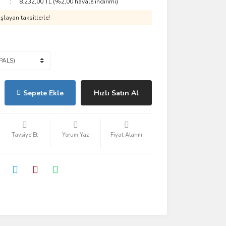
8.232,00 TL (%2,00 havale indirimi)
layan taksitlerle!
Sepete Ekle
Hızlı Satın Al
Tavsiye Et
Yorum Yaz
Fiyat Alarmı