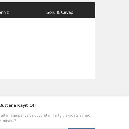
riniz
Soru & Cevap
ımıza iletebilirsiniz.
Bültene Kayıt Ol!
satları, kampanya ve duyuruları ile ilgili e-posta almak
er misiniz?