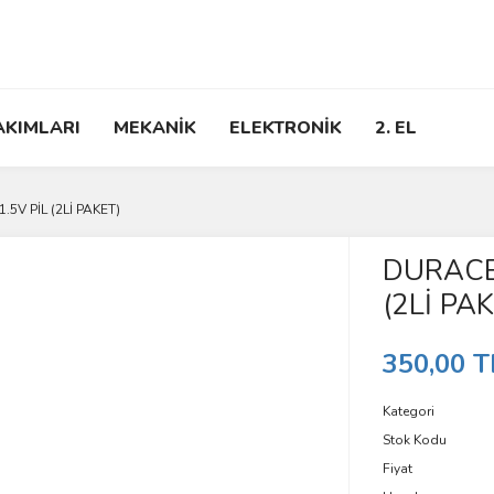
AKIMLARI
MEKANİK
ELEKTRONİK
2. EL
5V PİL (2Lİ PAKET)
DURACEL
(2Lİ PA
350,00 T
Kategori
Stok Kodu
Fiyat