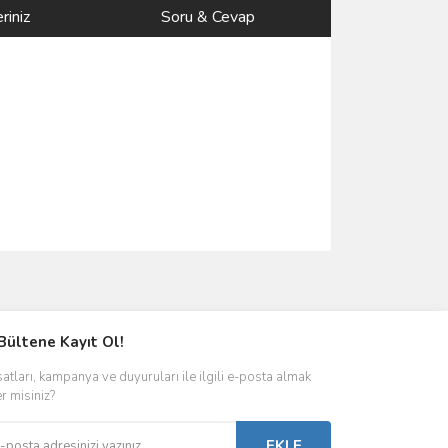
riniz
Soru & Cevap
ımıza iletebilirsiniz.
Bültene Kayıt Ol!
satları, kampanya ve duyuruları ile ilgili e-posta almak
er misiniz?
EKLE