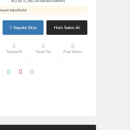
411,60 TL (%2,00 havale indirimi)
ayan taksitlerle!
Sepete Ekle
Hızlı Satın Al
Tavsiye Et
Yorum Yaz
Fiyat Alarmı