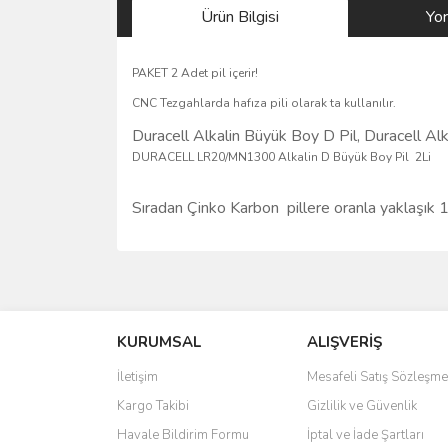
Ürün Bilgisi
Yo
PAKET 2 Adet pil içerir!
CNC Tezgahlarda hafıza pili olarak ta kullanılır.
Duracell Alkalin Büyük Boy D Pil,
Duracell Alk
DURACELL LR20/MN1300 Alkalin D Büyük Boy Pil 2Li
Sıradan Çinko Karbon pillere oranla yaklaşık 1
Bu ürünün fiyat bilgisi, resim, ürün açıklamalarında 
Görüş ve önerileriniz için teşekkür ederiz.
KURUMSAL
ALIŞVERİŞ
Ürün resmi kalitesiz, bozuk veya görüntülenemiyo
Ürün açıklamasında eksik bilgiler bulunuyor.
İletişim
Mesafeli Satış Sözleşme
Ürün bilgilerinde hatalar bulunuyor.
Kargo Takibi
Gizlilik ve Güvenlik
Ürün fiyatı diğer sitelerden daha pahalı.
Havale Bildirim Formu
İptal ve İade Şartları