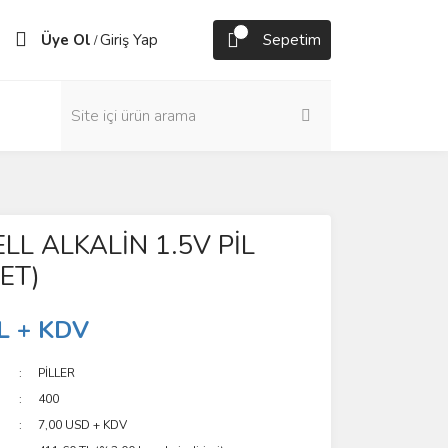
Üye Ol
Giriş Yap
Sepetim
/
L ALKALİN 1.5V PİL
KET)
L + KDV
PİLLER
400
7,00 USD + KDV