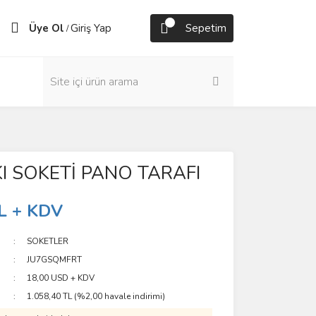
Üye Ol
Giriş Yap
Sepetim
/
I SOKETİ PANO TARAFI
L + KDV
SOKETLER
JU7GSQMFRT
18,00 USD + KDV
1.058,40 TL (%2,00 havale indirimi)