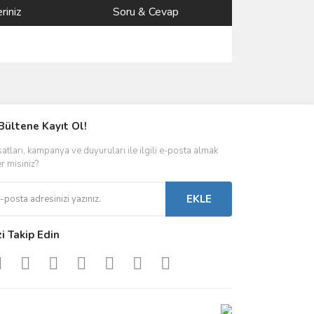
riniz
Soru & Cevap
ımıza iletebilirsiniz.
Bültene Kayıt Ol!
satları, kampanya ve duyuruları ile ilgili e-posta almak
er misiniz?
EKLE
zi Takip Edin