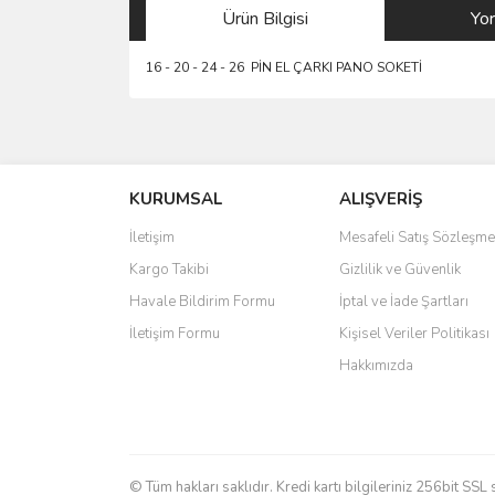
Ürün Bilgisi
Yo
16 - 20 - 24 - 26 PİN EL ÇARKI PANO SOKETİ
Bu ürünün fiyat bilgisi, resim, ürün açıklamalarında 
Görüş ve önerileriniz için teşekkür ederiz.
KURUMSAL
ALIŞVERİŞ
Ürün resmi kalitesiz, bozuk veya görüntülenemiyo
Ürün açıklamasında eksik bilgiler bulunuyor.
İletişim
Mesafeli Satış Sözleşme
Ürün bilgilerinde hatalar bulunuyor.
Kargo Takibi
Gizlilik ve Güvenlik
Ürün fiyatı diğer sitelerden daha pahalı.
Havale Bildirim Formu
İptal ve İade Şartları
Bu ürüne benzer farklı alternatifler olmalı.
İletişim Formu
Kişisel Veriler Politikası
Hakkımızda
© Tüm hakları saklıdır. Kredi kartı bilgileriniz 256bit SSL 