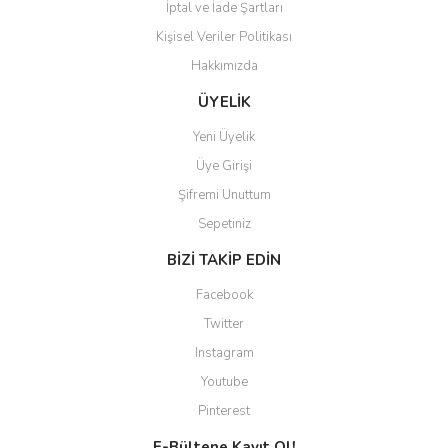
İptal ve İade Şartları
Kişisel Veriler Politikası
Hakkımızda
Gönder
ÜYELİK
Yeni Üyelik
Üye Girişi
Şifremi Unuttum
Sepetiniz
BİZİ TAKİP EDİN
Facebook
Twitter
Instagram
Youtube
Pinterest
E-Bültene Kayıt Ol!