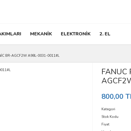
AKIMLARI
MEKANİK
ELEKTRONİK
2. EL
NİC BR-AGCF2W A98L-0031-0011#L
FANUC 
AGCF2W
800,00 T
Kategori
Stok Kodu
Fiyat