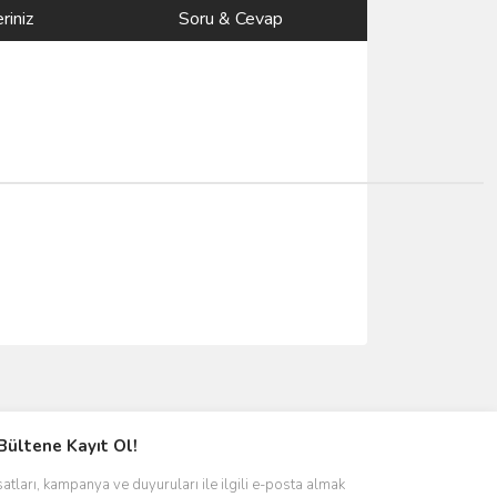
riniz
Soru & Cevap
ımıza iletebilirsiniz.
Bültene Kayıt Ol!
satları, kampanya ve duyuruları ile ilgili e-posta almak