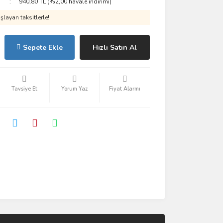
940,80 TL (%2,00 havale indirimi)
layan taksitlerle!
Sepete Ekle
Hızlı Satın Al
Tavsiye Et
Yorum Yaz
Fiyat Alarmı