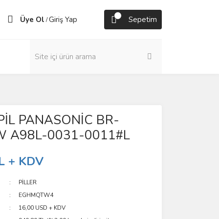
Üye Ol
Giriş Yap
Sepetim
/
PİL PANASONİC BR-
 A98L-0031-0011#L
L + KDV
PİLLER
EGHMQTW4
16,00 USD + KDV