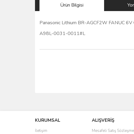
Ürün Bilgisi
Yo
Panasonic Lithium BR-AGCF2W FANUC 6V CN
A98L-0031-0011#L
Bu ürünün fiyat bilgisi, resim, ürün açıklamalarında 
Görüş ve önerileriniz için teşekkür ederiz.
Ürün resmi kalitesiz, bozuk veya görüntülenemiyo
Ürün açıklamasında eksik bilgiler bulunuyor.
KURUMSAL
ALIŞVERİŞ
Ürün bilgilerinde hatalar bulunuyor.
İletişim
Mesafeli Satış Sözleşme
Ürün fiyatı diğer sitelerden daha pahalı.