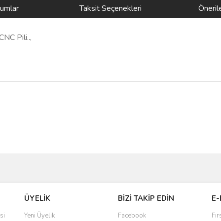
rumlar
Taksit Seçenekleri
Önerile
C Pili..,
Bu ürüne ilk yorumu siz yapın!
ve diğer konularda yetersiz gördüğünüz noktaları öneri formunu kullanarak taraf
Yorum Yaz
Ürün hakkında henüz soru sorulmamış.
r.
ÜYELİK
BİZİ TAKİP EDİN
E-
Soru Sor
si
Yeni Üyelik
Facebook
Fır