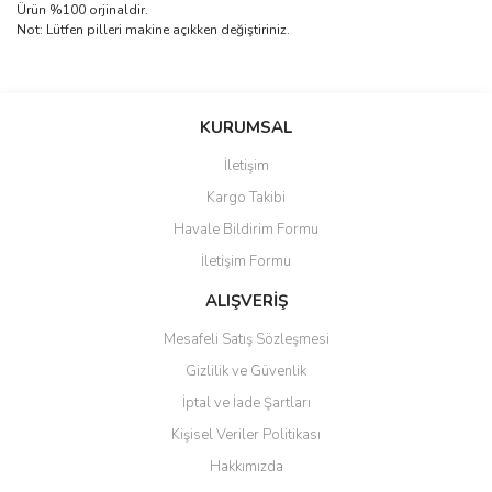
Ürün %100 orjinaldir.
Not: Lütfen pilleri makine açıkken değiştiriniz.
Bu ürünün fiyat bilgisi, resim, ürün açıklamalarında ve diğer
konularda yetersiz gördüğünüz noktaları öneri formunu kullanarak
Bu ürüne ilk yorumu siz yapın!
Ürün hakkında henüz soru sorulmamış.
tarafımıza iletebilirsiniz.
KURUMSAL
Görüş ve önerileriniz için teşekkür ederiz.
İletişim
Yorum Yaz
Soru Sor
Kargo Takibi
Ürün resmi kalitesiz, bozuk veya görüntülenemiyor.
Havale Bildirim Formu
Ürün açıklamasında eksik bilgiler bulunuyor.
İletişim Formu
Ürün bilgilerinde hatalar bulunuyor.
Ürün fiyatı diğer sitelerden daha pahalı.
ALIŞVERİŞ
Bu ürüne benzer farklı alternatifler olmalı.
Mesafeli Satış Sözleşmesi
Gizlilik ve Güvenlik
İptal ve İade Şartları
Kişisel Veriler Politikası
Hakkımızda
Gönder