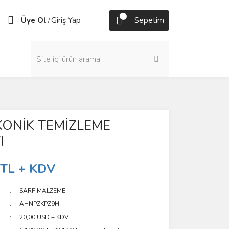
Üye Ol
Giriş Yap
Sepetim
/
KONİK TEMİZLEME
I
 TL + KDV
SARF MALZEME
AHNPZKPZ9H
20,00 USD + KDV