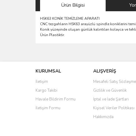
Ürün Bilgisi
Yo
HSK63 KONİK TEMİZLEME APARATI
CNC tezgahların HSK63 arayüzlü spindle koniklerini temizl
Konik yüzeyinde oluşan günlük kalıntıları kolayca ve teh
Ürün Plastiktir.
Bu ürünün fiyat bilgisi, resim, ürün açıklamalarında 
Görüş ve önerileriniz için teşekkür ederiz.
KURUMSAL
ALIŞVERİŞ
Ürün resmi kalitesiz, bozuk veya görüntülenemiyo
Ürün açıklamasında eksik bilgiler bulunuyor.
İletişim
Mesafeli Satış Sözleşme
Ürün bilgilerinde hatalar bulunuyor.
Kargo Takibi
Gizlilik ve Güvenlik
Ürün fiyatı diğer sitelerden daha pahalı.
Havale Bildirim Formu
İptal ve İade Şartları
Bu ürüne benzer farklı alternatifler olmalı.
İletişim Formu
Kişisel Veriler Politikası
Hakkımızda