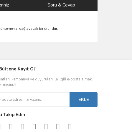
riniz
Soru & Cevap
ı önlemenizi sağlayacak bir üründür.
ımıza iletebilirsiniz.
Bültene Kayıt Ol!
satları, kampanya ve duyuruları ile ilgili e-posta almak
er misiniz?
EKLE
zi Takip Edin