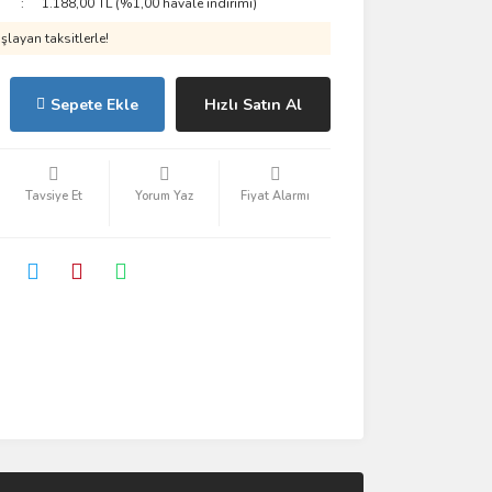
1.188,00 TL (%1,00 havale indirimi)
layan taksitlerle!
Sepete Ekle
Hızlı Satın Al
Tavsiye Et
Yorum Yaz
Fiyat Alarmı