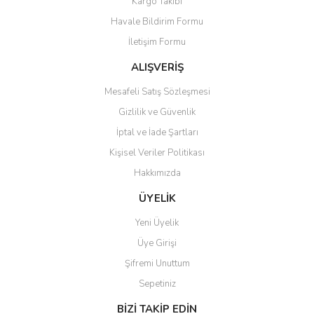
Kargo Takibi
Ürün resmi kalitesiz, bozuk veya görüntülenemiyor.
Havale Bildirim Formu
Ürün açıklamasında eksik bilgiler bulunuyor.
İletişim Formu
Ürün bilgilerinde hatalar bulunuyor.
Ürün fiyatı diğer sitelerden daha pahalı.
ALIŞVERİŞ
Bu ürüne benzer farklı alternatifler olmalı.
Mesafeli Satış Sözleşmesi
Gizlilik ve Güvenlik
İptal ve İade Şartları
Kişisel Veriler Politikası
Hakkımızda
Gönder
ÜYELİK
Yeni Üyelik
Üye Girişi
Şifremi Unuttum
Sepetiniz
BİZİ TAKİP EDİN