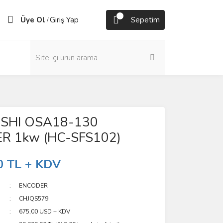
Üye Ol
Giriş Yap
Sepetim
/
ISHI OSA18-130
R 1kw (HC-SFS102)
0 TL + KDV
ENCODER
CHJQS579
675,00 USD + KDV