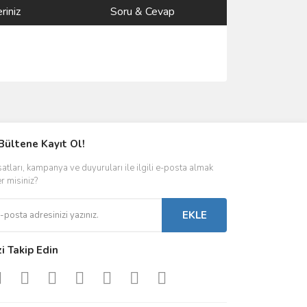
riniz
Soru & Cevap
ımıza iletebilirsiniz.
Bültene Kayıt Ol!
satları, kampanya ve duyuruları ile ilgili e-posta almak
er misiniz?
EKLE
zi Takip Edin