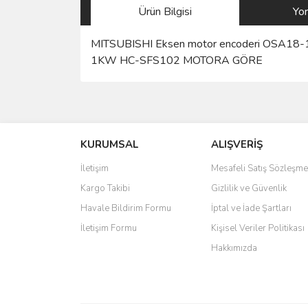
Ürün Bilgisi
Yo
MITSUBISHI Eksen motor encoderi OSA18
1KW HC-SFS102 MOTORA GÖRE
Bu ürünün fiyat bilgisi, resim, ürün açıklamalarında 
Görüş ve önerileriniz için teşekkür ederiz.
KURUMSAL
ALIŞVERİŞ
Ürün resmi kalitesiz, bozuk veya görüntülenemiyo
Ürün açıklamasında eksik bilgiler bulunuyor.
İletişim
Mesafeli Satış Sözleşme
Ürün bilgilerinde hatalar bulunuyor.
Kargo Takibi
Gizlilik ve Güvenlik
Ürün fiyatı diğer sitelerden daha pahalı.
Havale Bildirim Formu
İptal ve İade Şartları
Bu ürüne benzer farklı alternatifler olmalı.
İletişim Formu
Kişisel Veriler Politikası
Hakkımızda