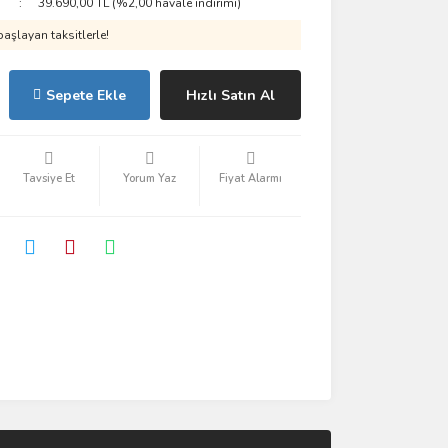
39.690,00 TL (%2,00 havale indirimi)
aşlayan taksitlerle!
Sepete Ekle
Hızlı Satın Al
Tavsiye Et
Yorum Yaz
Fiyat Alarmı