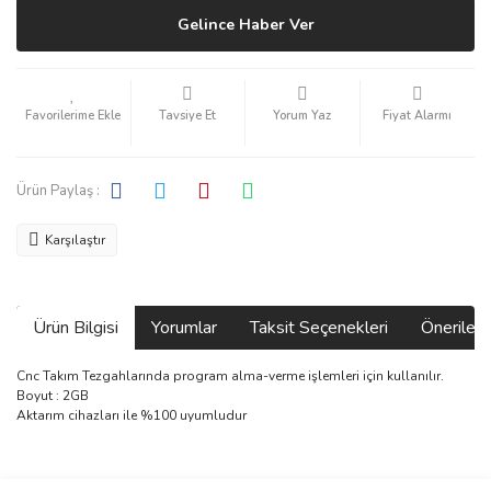
Gelince Haber Ver
Tavsiye Et
Yorum Yaz
Fiyat Alarmı
Ürün Paylaş :
Karşılaştır
Ürün Bilgisi
Yorumlar
Taksit Seçenekleri
Önerilerin
Cnc Takım Tezgahlarında program alma-verme işlemleri için kullanılır.
Boyut : 2GB
Aktarım cihazları ile %100 uyumludur
Bu ürünün fiyat bilgisi, resim, ürün açıklamalarında ve diğer