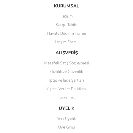
konularda yetersiz gördüğünüz noktaları öneri formunu kullanarak
Bu ürüne ilk yorumu siz yapın!
Ürün hakkında henüz soru sorulmamış.
tarafımıza iletebilirsiniz.
KURUMSAL
Görüş ve önerileriniz için teşekkür ederiz.
İletişim
Yorum Yaz
Soru Sor
Kargo Takibi
Ürün resmi kalitesiz, bozuk veya görüntülenemiyor.
Havale Bildirim Formu
Ürün açıklamasında eksik bilgiler bulunuyor.
İletişim Formu
Ürün bilgilerinde hatalar bulunuyor.
Ürün fiyatı diğer sitelerden daha pahalı.
ALIŞVERİŞ
Bu ürüne benzer farklı alternatifler olmalı.
Mesafeli Satış Sözleşmesi
Gizlilik ve Güvenlik
İptal ve İade Şartları
Kişisel Veriler Politikası
Hakkımızda
Gönder
ÜYELİK
Yeni Üyelik
Üye Girişi