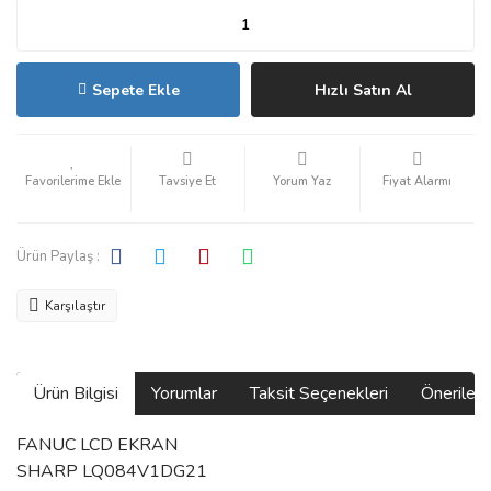
Sepete Ekle
Hızlı Satın Al
Tavsiye Et
Yorum Yaz
Fiyat Alarmı
Ürün Paylaş :
Karşılaştır
Ürün Bilgisi
Yorumlar
Taksit Seçenekleri
Önerilerin
FANUC LCD EKRAN
SHARP LQ084V1DG21